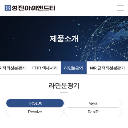
제품소개
IR 적외선분광기
FTIR 액세서리
라만분광기
NIR 근적외선분광기
라만분광기
TRS100
Vaya
Resolve
RapID