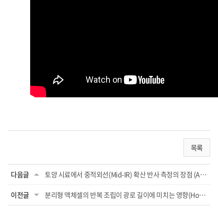
목록
다음글
토양 시료에서 중적외선(Mid-IR) 확산 반사 측정의 장점 (Advantages of Diffuse Ref...
이전글
분리형 액체셀의 반복 조립이 광로 길이에 미치는 영향(How pathlength change by re...