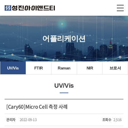
어플리케이션
UV/Vis
FTIR
Raman
NIR
브로셔
UV/Vis
[Cary60]Micro Cell 측정 사례
관리자
2022-09-13
조회수
2,516