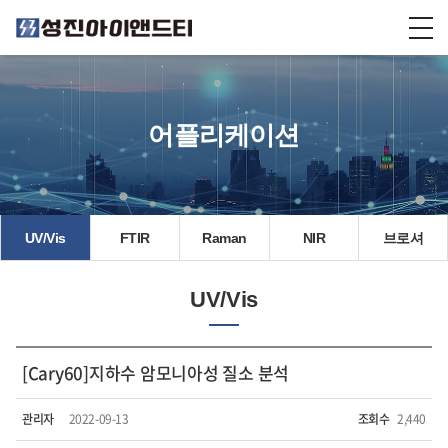
어플리케이션
UV/Vis
FTIR
Raman
NIR
브로셔
UV/Vis
[Cary60]지하수 암모니아성 질소 분석
관리자
2022-09-13
조회수
2,440